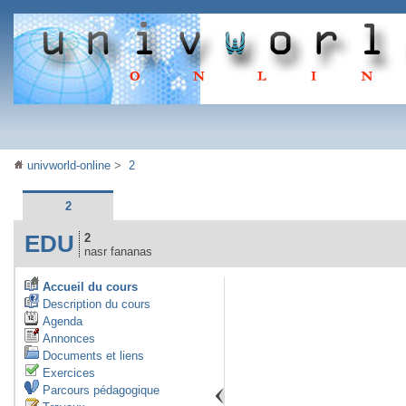
univworld-online
>
2
2
EDU
2
nasr fananas
Accueil du cours
Description du cours
Agenda
Annonces
Documents et liens
Exercices
Parcours pédagogique