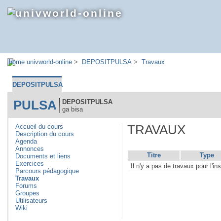
univworld-online
>
DEPOSITPULSA
>
Travaux
DEPOSITPULSA
PULSA
DEPOSITPULSA
ga bisa
Accueil du cours
TRAVAUX
Description du cours
Agenda
Annonces
Titre
Type
Documents et liens
Exercices
Il n'y a pas de travaux pour l'ins
Parcours pédagogique
Travaux
Forums
Groupes
Utilisateurs
Wiki