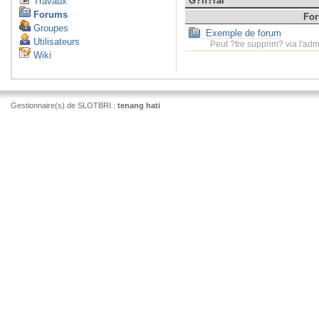
G?n?ral
Travaux
Forums
Fo
Groupes
Exemple de forum
Utilisateurs
Peut ?tre supprim? via l'adm
Wiki
Gestionnaire(s) de SLOTBRI :
tenang hati