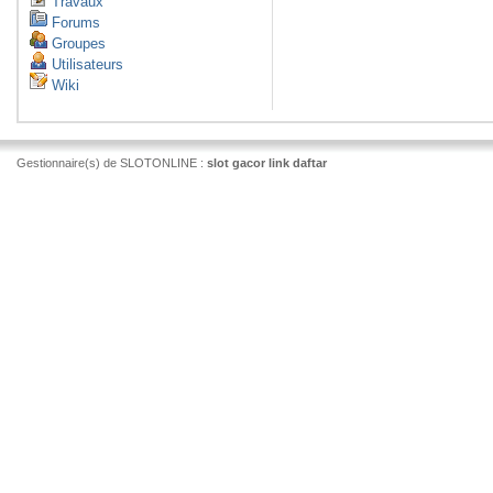
Travaux
Forums
Groupes
Utilisateurs
Wiki
Gestionnaire(s) de SLOTONLINE :
slot gacor link daftar