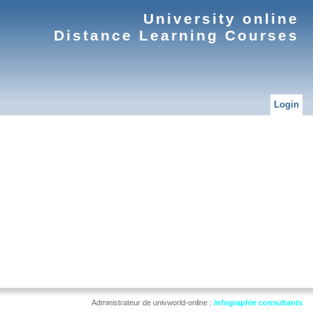
University online
Distance Learning Courses
Login
Administrateur de univworld-online :
infographie consultants