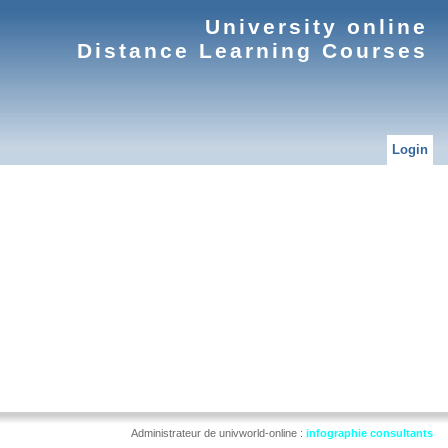
University online
Distance Learning Courses
Login
Administrateur de univworld-online :
infographie consultants